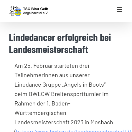
Zum
Inhalt
springen
Lindedancer erfolgreich bei
Landesmeisterschaft
Am 25. Februar starteten drei
Teilnehmerinnen aus unserer
Linedance Gruppe „Angels in Boots“
beim BWLCW Breitensportturnier im
Rahmen der 1. Baden-
Württembergischen
Landesmeisterschaft 2023 in Mosbach
(
https://www.bwlcw.de/landesmeisterchaft2