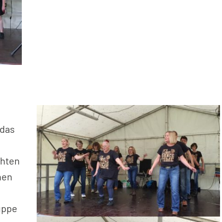
 das
chten
nen
ruppe