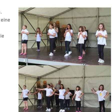
.
 eine
ie